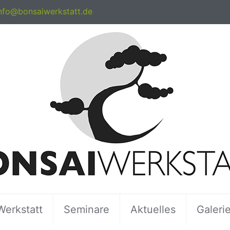
nfo@bonsaiwerkstatt.de
Werkstatt
Seminare
Aktuelles
Galeri