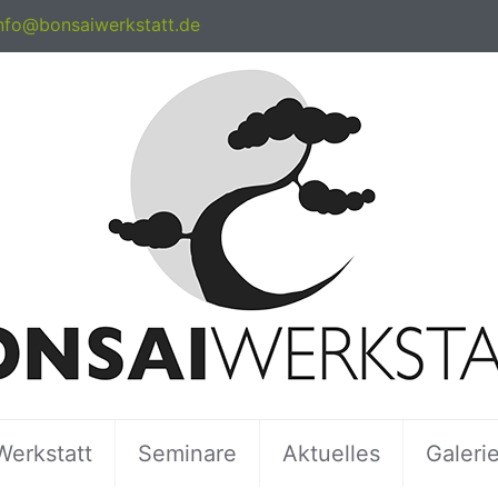
nfo@bonsaiwerkstatt.de
Werkstatt
Seminare
Aktuelles
Galeri