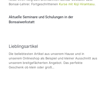
Bonsai-Lehrer. Fortgeschrittenen
Kurse mit Koji Hiramtasu
.
Aktuelle Seminare und Schulungen in der
Bonsaiwerkstatt
Lieblingsartikel
Die beliebtesten Artikel aus unserem Hause und in
unserem Onlineshop als Beispiel und kleiner Ausschnitt aus
unserem breitgefächerten Angebot. Das perfekte
Geschenk ob klein oder groß…
Bonsai – Gestalten mit
Geschenk – Gutschein
heimischen Gehölzen
50,00
€
–
250,00
€
59,95
€