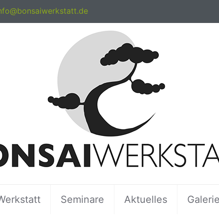
nfo@bonsaiwerkstatt.de
Werkstatt
Seminare
Aktuelles
Galeri