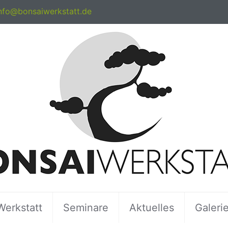
nfo@bonsaiwerkstatt.de
Werkstatt
Seminare
Aktuelles
Galeri