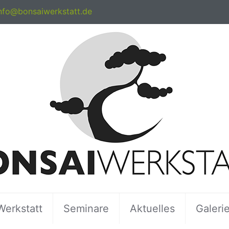
nfo@bonsaiwerkstatt.de
Werkstatt
Seminare
Aktuelles
Galeri