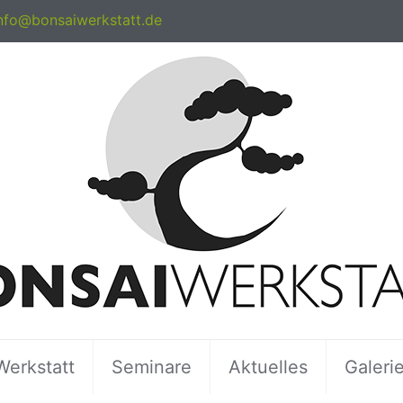
nfo@bonsaiwerkstatt.de
Werkstatt
Seminare
Aktuelles
Galeri