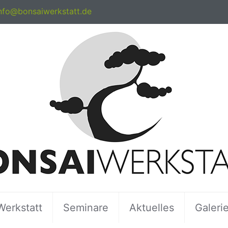
nfo@bonsaiwerkstatt.de
Werkstatt
Seminare
Aktuelles
Galeri