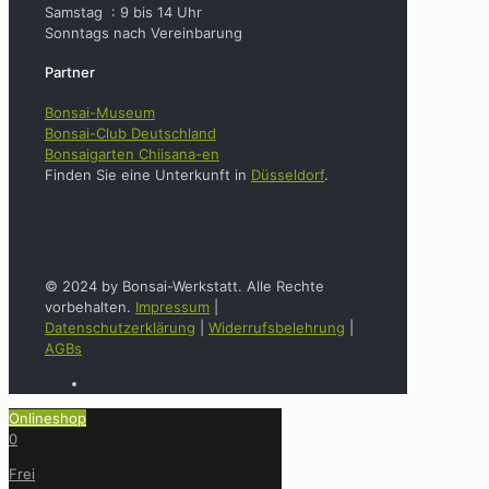
Samstag : 9 bis 14 Uhr
Sonntags nach Vereinbarung
Partner
Bonsai-Museum
Bonsai-Club Deutschland
Bonsaigarten Chiisana-en
Finden Sie eine Unterkunft in
Düsseldorf
.
© 2024 by Bonsai-Werkstatt. Alle Rechte
vorbehalten.
Impressum
|
Datenschutzerklärung
|
Widerrufsbelehrung
|
AGBs
Onlineshop
0
Frei