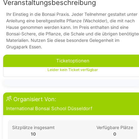
Veranstaltungsbeschreibung
Ihr Einstieg in die Bonsai Praxis. Jeder Teilnehmer gestaltet unter
Anleitung eine bereitgestellte Pflanze (Wacholder), die mit nach
Hause genommen werden kann. Im Preis enthalten sind eine
Bonsai-Schere, die Pflanze, die Schale und die übrigen benötigte
Materialien. Nutzen Sie diese besondere Gelegenheit im
Grugapark Essen.
Ticketoptionen
Leider kein Ticket verfügbar
Organisiert Von:
International Bonsai School Düsseldorf
Sitzplätze insgesamt
Verfügbare Plätze
10
0