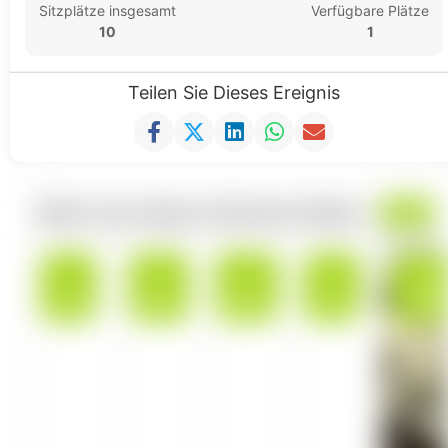
Sitzplätze insgesamt
Verfügbare Plätze
10
1
Teilen Sie Dieses Ereignis
Mehr aus dieser Seminar-Reihe
OKT.
OKT.
JUNI
MAI
MÄRZ
12
07
03
13
25