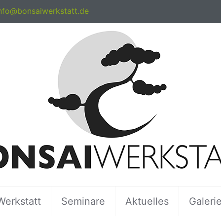
nfo@bonsaiwerkstatt.de
Werkstatt
Seminare
Aktuelles
Galeri