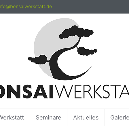
nfo@bonsaiwerkstatt.de
Werkstatt
Seminare
Aktuelles
Galeri