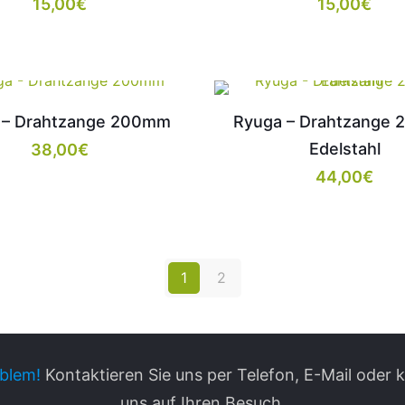
15,00
€
15,00
€
 – Drahtzange 200mm
Ryuga – Drahtzange
Edelstahl
38,00
€
44,00
€
1
2
blem!
Kontaktieren Sie uns per Telefon, E-Mail oder
uns auf Ihren Besuch.