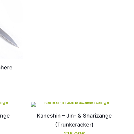
chere
ange
Kaneshin – Jin- & Sharizange
(Trunkcracker)
128,00
€