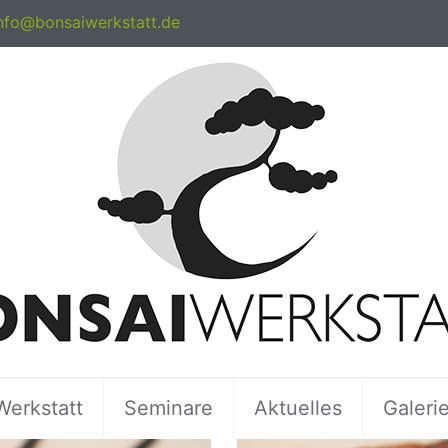
nfo@bonsaiwerkstatt.de
Werkstatt
Seminare
Aktuelles
Galeri