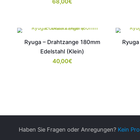
68,00
€
Ryuga – Drahtzange 180mm
Ryuga
Edelstahl (Klein)
40,00
€
Haben Sie Fragen oder Anregungen?
Kein Pro