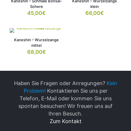
Kaneshin – Schmale Bonsai-
Kaneshin – Wurzelzange
Schere
klein
45,00
€
66,00
€
Kaneshin – Wurzelzange
mittel
68,00
€
Haben Sie Fragen oder Anregungen?
Kein
Problem!
Kontaktieren Sie uns per
Telefon, E-Mail oder kommen Sie uns
spontan besuchen! Wir freuen uns auf
Ihren Besuch.
Zum Kontakt