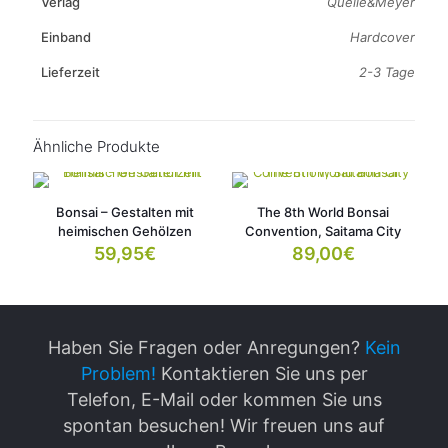
Verlag
Quelle&Meyer
Einband
Hardcover
Lieferzeit
2-3 Tage
Ähnliche Produkte
Bonsai – Gestalten mit
The 8th World Bonsai
heimischen Gehölzen
Convention, Saitama City
59,95
€
89,00
€
Haben Sie Fragen oder Anregungen?
Kein
Problem!
Kontaktieren Sie uns per
Telefon, E-Mail oder kommen Sie uns
spontan besuchen! Wir freuen uns auf