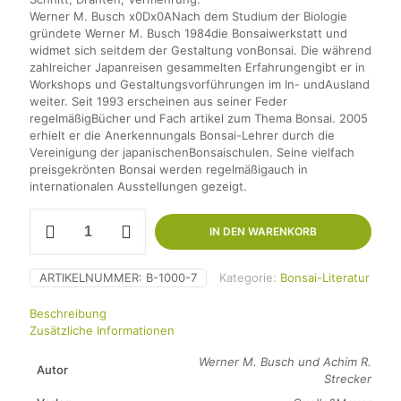
Werner M. Busch x0Dx0ANach dem Studium der Biologie
gründete Werner M. Busch 1984die Bonsaiwerkstatt und
widmet sich seitdem der Gestaltung vonBonsai. Die während
zahlreicher Japanreisen gesammelten Erfahrungengibt er in
Workshops und Gestaltungsvorführungen im In- undAusland
weiter. Seit 1993 erscheinen aus seiner Feder
regelmäßigBücher und Fach artikel zum Thema Bonsai. 2005
erhielt er die Anerkennungals Bonsai-Lehrer durch die
Vereinigung der japanischenBonsaischulen. Seine vielfach
preisgekrönten Bonsai werden regelmäßigauch in
internationalen Ausstellungen gezeigt.
Bonsai
IN DEN WARENKORB
"
Für
drinnen
ARTIKELNUMMER:
B-1000-7
Kategorie:
Bonsai-Literatur
und
draußen"
Beschreibung
bei
Zusätzliche Informationen
Werner
M.
Werner M. Busch und Achim R.
Busch
Autor
Strecker
Menge