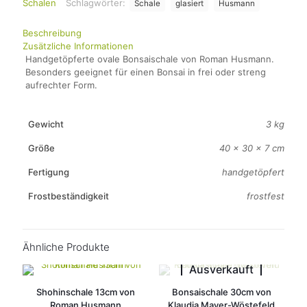
Schalen
Schlagwörter:
Schale
glasiert
Husmann
Beschreibung
Zusätzliche Informationen
Handgetöpferte ovale Bonsaischale von Roman Husmann.
Besonders geeignet für einen Bonsai in frei oder streng
aufrechter Form.
Gewicht
3 kg
Größe
40 × 30 × 7 cm
Fertigung
handgetöpfert
Frostbeständigkeit
frostfest
Ähnliche Produkte
Ausverkauft
Shohinschale 13cm von
Bonsaischale 30cm von
Roman Husmann
Klaudia Mayer-Wöstefeld