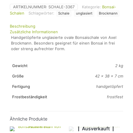
ARTIKELNUMMER:
SCHALE-3367
Kategorie:
Bonsai-
Schalen
Schlagwörter:
Schale
unglasiert
Brockmann
Beschreibung
Zusätzliche Informationen
Handgetöpferte unglasierte ovale Bonsaischale von Axel
Brockmann. Besonders geeignet für einen Bonsai in frei
oder streng aufrechter Form.
Gewicht
2 kg
Größe
42 × 38 × 7 cm
Fertigung
handgetöpfert
Frostbeständigkeit
frostfest
Ähnliche Produkte
Ausverkauft